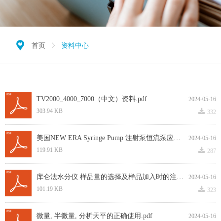
끇
首页
ꁕ
资料中心
TV2000_4000_7000（中文）资料.pdf
2024-05-16
끂
303.94 KB
332
美国NEW ERA Syringe Pump 注射泵恒流泵应用实例.pdf
2024-05-16
끂
119.91 KB
287
库仑法水分仪 样品量的选择及样品加入时的注意事项.pdf
2024-05-16
끂
101.19 KB
323
微量, 半微量, 分析天平的正确使用.pdf
2024-05-16